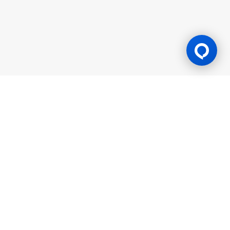
Lesen Permainan
BK8 diuruskan oleh Mettlemind Tech Ltd., nombor pendaftaran:
15779, dengan alamat berdaftar di Hamchako, Mutsamudu,
Pulau Autonomi Anjouan, Kesatuan Comoros. BK8 berlesen dan
dikawal selia oleh Kerajaan Pulau Autonomi Anjouan, Kesatuan