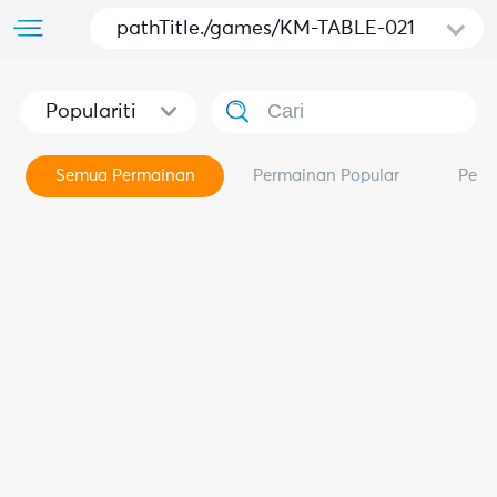
pathTitle./games/KM-TABLE-021
Populariti
Semua Permainan
Permainan Popular
Perm