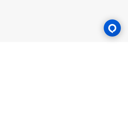
Lesen Permainan
BK8 diuruskan oleh Mettlemind Tech Ltd., nombor pendaftaran:
15779, dengan alamat berdaftar di Hamchako, Mutsamudu,
Pulau Autonomi Anjouan, Kesatuan Comoros. BK8 berlesen dan
dikawal selia oleh Kerajaan Pulau Autonomi Anjouan, Kesatuan