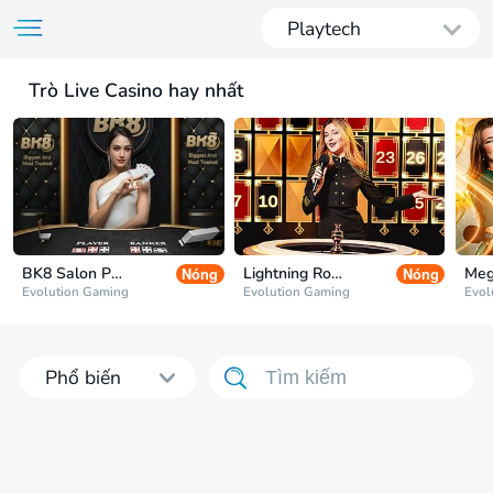
Playtech
Trò Live Casino hay nhất
BK8 Salon Prive Baccarat
Lightning Roulette
Meg
Nóng
Nóng
Evolution Gaming
Evolution Gaming
Evol
Phổ biến