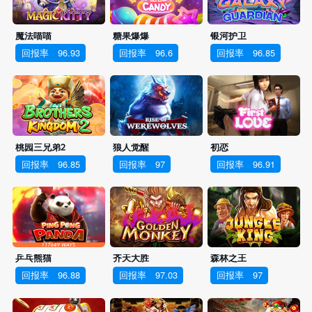
魔法喵喵
糖果爆爆
银河护卫
回报率
96.93
回报率
96.6
回报率
96.85
桃园三兄弟2
狼人觉醒
初恋
回报率
96.85
回报率
97
回报率
96.91
乒乓熊猫
齐天大胜
森林之王
回报率
96.88
回报率
97.03
回报率
97