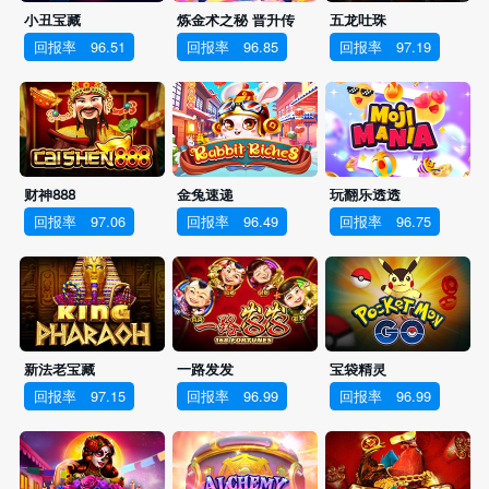
小丑宝藏
炼金术之秘 晋升传
五龙吐珠
回报率
96.51
回报率
96.85
回报率
97.19
财神888
金兔速递
玩翻乐透透
回报率
97.06
回报率
96.49
回报率
96.75
新法老宝藏
一路发发
宝袋精灵
回报率
97.15
回报率
96.99
回报率
96.99