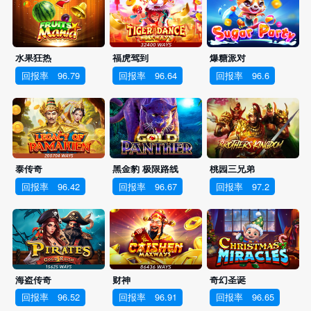
水果狂热
福虎驾到
爆糖派对
回报率
96.79
回报率
96.64
回报率
96.6
泰传奇
黑金豹 极限路线
桃园三兄弟
回报率
96.42
回报率
96.67
回报率
97.2
海盗传奇
财神
奇幻圣诞
回报率
96.52
回报率
96.91
回报率
96.65