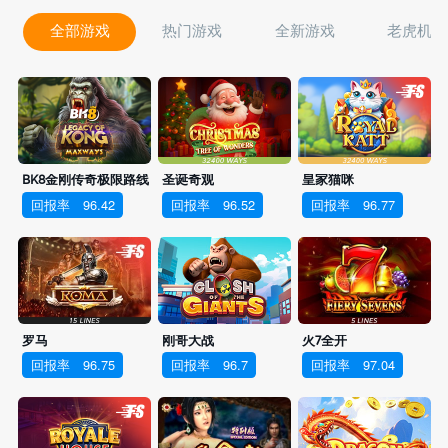
全部游戏
热门游戏
全新游戏
老虎机
BK8金刚传奇极限路线
圣诞奇观
皇家猫咪
回报率
96.42
回报率
96.52
回报率
96.77
罗马
火7全开
刚哥大战
回报率
96.75
回报率
97.04
回报率
96.7