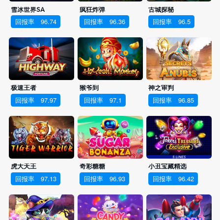
雪冰世界SA
疯狂炸弹
古城探秘
回报率
96.74
回报率
96.36
回报率
96.5
极速王者
猴爷到
神之审判
回报率
97.97
回报率
97.1
回报率
96.85
虎大天王
奇彩糖糖
小丑宝藏精选
回报率
97.13
回报率
96.93
回报率
96.42