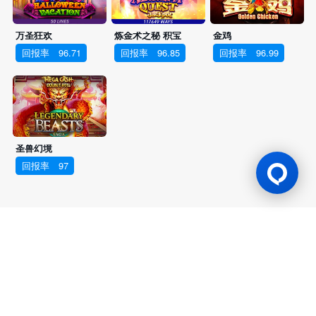
万圣狂欢
炼金术之秘 积宝
金鸡
回报率
96.71
回报率
96.85
回报率
96.99
圣兽幻境
回报率
97
游戏许可证