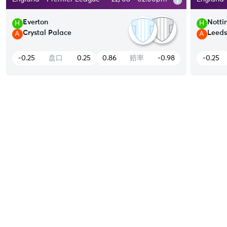
Nottingham Forest
H
Leeds
A
赔率
-0.98
-0.25
盘口
0.25
0.96
赔率